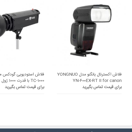
فلاش اکسترنال یانگنو مدل YONGNUO
YN-600EX-RT II for canon
TC-1000 با قدرت 1000 ژول
برای قیمت تماس بگیرید
برای قیمت تماس بگیرید