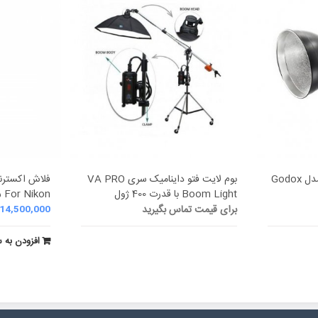
فلاش استودیویی گودکس مدل Godox
بوم لایت فتو داینامیک سری VA PRO
Boom Light با قدرت 400 ژول
TT685 For Nikon ب
برای قیمت تماس بگیرید
14,500,000
افزودن به 