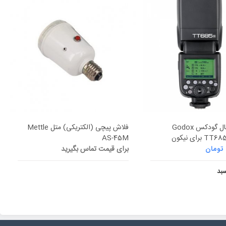
فلاش اکسترنال گودکس Godox
فلاش پیچی (الکتریکی) متل Mettle
رای نیکون
AS-45M
برای قیمت تماس بگیرید
تومان
سبد