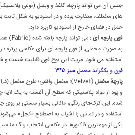
جنس آن می تواند پارچه، کاغذ و وینیل (نوعی پلاستیک) 
های مختلف، متفاوت بوده و در استودیو به شکل ثابت با
حمل در فضای خارج از استودیو کاربرد دارد.
فون پارچه ای
: می تواند پارچه بافته شده (Fabric) همچون کتان، کرباس و برزنت باشد و یا
به صورت مخملی. از فون پارچه ای برای عکاسی پرتره در
استفاده می شود. مزیت این نوع فون قابلیت شست و شو 
فون و بکگراند مخمل سبز 5*3
پارچهٔ مخمل
(Velvet): مخمل واقعی؛ طرح مخمل (ذرات کرک مانند که بر روی یک لایهٔ با تار
و پود از مواد پلاستیکی که سطح آن آغشته به یک لایه
شده. این کرک‌های رنگی، مانائی بسیار سستی بر روی 
استفاده و در تماس با اشیاء، به اصطلاح «کچل» می‌شوند
یکی از مهمترین فاکتورها در عکاسی انتخاب رنگ مناسب 