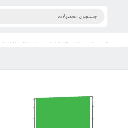
Products
search
Ski
صفحه اصلی
>
محصولات
>
تجهیزات نورپردازی و آتلیه
>
بک گراند و فون
>
فون و بکگراند 
t
conten