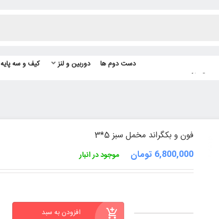
دست دوم ها
دوربین و لنز
کیف و سه پایه
مخمل سبز 5*3
فون و بکگراند مخمل سبز 5*3
6,800,000
تومان
موجود در انبار
افزودن به سبد
فون